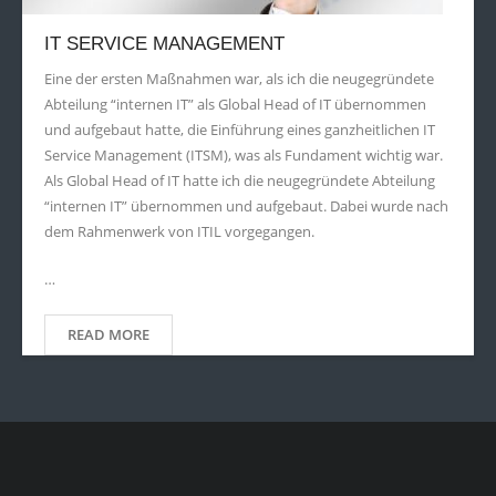
IT SERVICE MANAGEMENT
Eine der ersten Maßnahmen war, als ich die neugegründete
Abteilung “internen IT” als Global Head of IT übernommen
und aufgebaut hatte, die Einführung eines ganzheitlichen IT
Service Management (ITSM), was als Fundament wichtig war.
Als Global Head of IT hatte ich die neugegründete Abteilung
“internen IT” übernommen und aufgebaut. Dabei wurde nach
dem Rahmenwerk von ITIL vorgegangen.
…
READ MORE