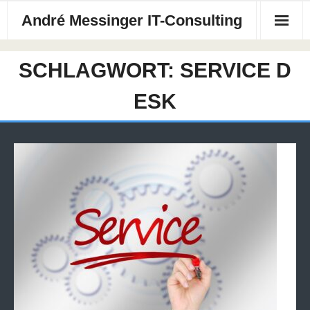
André Messinger IT-Consulting
Startseite
SCHLAGWORT:
SERVICE D
Über mich
ESK
Leistungen
Referenzen/Projekte
Kontakt
News